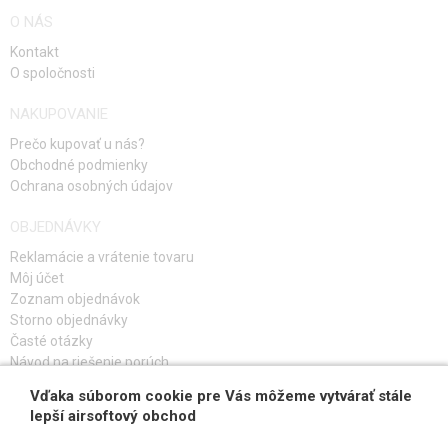
O NÁS
Kontakt
O spoločnosti
NAKUPOVANIE
Prečo kupovať u nás?
Obchodné podmienky
Ochrana osobných údajov
OBJEDNÁVKY
Reklamácie a vrátenie tovaru
Môj účet
Zoznam objednávok
Storno objednávky
Časté otázky
Návod na riešenie porúch
Vďaka súborom cookie pre Vás môžeme vytvárať stále
PRIHLÁS SA K ODBERU
lepší airsoftový obchod