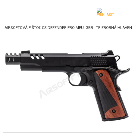
|
AIRSOFTOVÁ PIŠTOĽ CS DEFENDER PRO MEU, GBB - TRIEBORNÁ HLAVEN
KATEGÓRIE
AIRSOFTOVÉ ZBRANE
VZDUCHOVÉ ZBRANE, PRAKY
GRANÁTOMETY, GRANÁTY
GULIČKY, PLYN
AKUMULÁTORY, NABÍJAČKY
ZÁSOBNÍKY, PLNIČKY
OKULIARE, MASKY