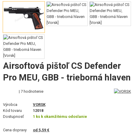
VÝSTROJ, UNIFORMY, PÚZDRA
MASKOVANIE, FARBY, PÁSKY
VYSIELAČKY, HEADSETY, KAMERY
DOPLNKY K ZBRANIAM, POPRUHY
NÁHRADNÉ DIELY ZBRANÍ, UPGRADE
Airsoftová pištoľ CS Defender
SERVIS A ÚDRŽBA ZBRANÍ
Pro MEU, GBB - trieborná hlaven
SEBAOBRANA, VÝCVIK, NOŽE
| 7 hodnotenie
TERČE, STRELNICE
Výrobca
VORSK
Kód tovaru
12018
OUTDOOR A BUSHCRAFT
Dostupnosť
1 ks k okamžitému odoslanie
JEDLO
Cena dopravy
od 5,59 €