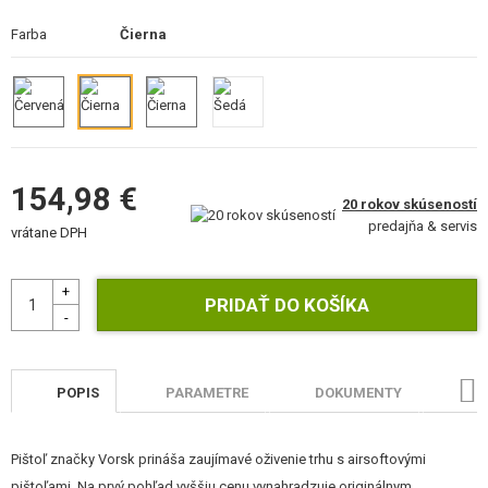
STAVEBNICE, MODELY
Farba
Čierna
REKLAMNÉ PREDMETY
POŠKODENÝ, POUŽITÝ TOVAR
NOVÝ TOVAR
154,98 €
20 rokov skúseností
ZĽAVY, AKCIE
predajňa & servis
vrátane DPH
KONTAKT
POPIS
PARAMETRE
DOKUMENTY
HO
Pištoľ značky Vorsk prináša zaujímavé oživenie trhu s airsoftovými
pištoľami. Na prvý pohľad vyššiu cenu vynahradzuje originálnym