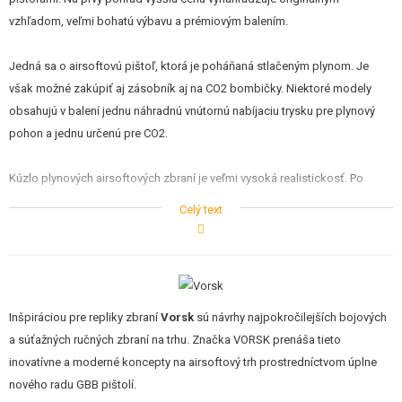
vzhľadom, veľmi bohatú výbavu a prémiovým balením.
Jedná sa o airsoftovú pištoľ, ktorá je poháňaná stlačeným plynom. Je
však možné zakúpiť aj zásobník aj na CO2 bombičky. Niektoré modely
obsahujú v balení jednu náhradnú vnútornú nabíjaciu trysku pre plynový
pohon a jednu určenú pre CO2.
Kúzlo plynových airsoftových zbraní je veľmi vysoká realistickosť. Po
vložení zásobníka je nutné natiahnuť záver pištole dozadu, čo je
Celý text
sprevádzané typickým kovovým klapnutím. Pri každom výstrele dochádza
k prudkému pohybu záveru dozadu. Po dostrieľaní zásobníka zostáva
záver v zadnej polohe. Zbraň tiež umožňuje pomerne realistickú rozborku.
Styčné plochy pohyblivých dielov je vhodné udržiavať bez nečistôt a
namazané silikónovou vazelínou alebo silikónovým olejom.
Inšpiráciou pre repliky zbraní
Vorsk
sú návrhy najpokročilejších bojových
a súťažných ručných zbraní na trhu. Značka VORSK prenáša tieto
Pištoľ Defender Pro vychádza zo vzhľadu klasickej M1911. Má celokovový
inovatívne a moderné koncepty na airsoftový trh prostredníctvom úplne
CNC obrábaný záver s vrúbkovaním. Pre niekoho príliš moderný kovový
nového radu GBB pištolí.
kompenzátor je možné pootočením zložiť a nahradiť klasickou