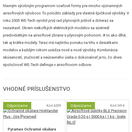
zároveň udržujú
nízku hmotnosť
zbrane (iba 265 gramov bez zásobníka).
hlavným výrobným programom oceľové formy pre mnoho významných
Systém
blowback
verne simuluje spätný ráz pri výstrele a prispieva k
airsoftových výrobcov. To položilo základy pre vlastné špičkové výrobky. V
realistickému pocitu zo streľby. Jedným z najzaujímavejších
roku 2003 WE-Tech vyrobil prvý rad plynových pištolí a doteraz sa
konštrukčných prvkov je
realistický systém rozborky
– pomocou
nezastavil. Okrem niekoľkých elektrických modelov sa sústredí
páčky je možné vyklopiť hlaveň a ľahko sňať záver.
predovšetkým na airsoftové zbrane s plynovým pohonom. A to ako dlhé,
tak aj krátke modely. Teraz má najširšiu ponuku na trhu s desiatkami
Napriek svojim malým rozmerom (dĺžka iba 114 mm) ponúka pištoľ
modelov a každým rokom uvádza nové a nové výrobky. Kombinácia
dostatočný výkon – približne
70 m/s
pri použití Green Gasu a 0,20 g
skúseností, zručností a neúnavného úsilia o dokonalosť je to, čo dnes
guličiek. Kapacita zásobníka je
8 rán
, pričom je možné vložiť jednu
spoločnosť WE-Tech definuje v airsoftovom odbore.
guličku aj priamo do komory (8+1). Pevne nastavený hop-up je
optimalizovaný pre krátke strelecké vzdialenosti.
Hlavné prednosti zbrane
VHODNÉ PRÍSLUŠENSTVO
Celokovové telo aj záver
– vysoká odolnosť a realistický vzhľad.
Ultra kompaktné rozmery
– ideálna ako záložná alebo skryto
Odporúčame
Kód 6209
Odporúčame
Kód 5414
nosená zbraň.
Reálna rozborka s výklopnou hlavnou
– inšpirovaná skutočnou
Berettou 950.
Pyramex Ochranné okuliare
Blowback systém
– simulácia spätného rázu pre realistický zážitok