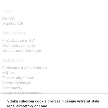
O NÁS
Kontakt
O spoločnosti
NAKUPOVANIE
Prečo kupovať u nás?
Obchodné podmienky
Ochrana osobných údajov
OBJEDNÁVKY
Reklamácie a vrátenie tovaru
Môj účet
Zoznam objednávok
Storno objednávky
Časté otázky
Návod na riešenie porúch
Vďaka súborom cookie pre Vás môžeme vytvárať stále
PRIHLÁS SA K ODBERU
lepší airsoftový obchod