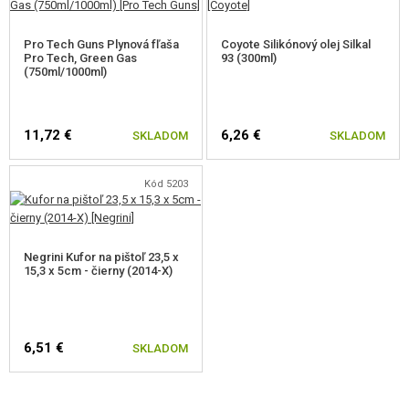
Pro Tech Guns Plynová fľaša
Coyote Silikónový olej Silkal
Pro Tech, Green Gas
93 (300ml)
(750ml/1000ml)
11,72 €
6,26 €
SKLADOM
SKLADOM
Kód 5203
Negrini Kufor na pištoľ 23,5 x
15,3 x 5cm - čierny (2014-X)
6,51 €
SKLADOM