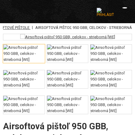
|
SOFTOVÉ PIŠTOLE
AIRSOFTOVÁ PIŠTOĽ 950 GBB, CELOKOV - STRIEBORNÁ
KATEGÓRIE
AIRSOFTOVÉ ZBRANE
VZDUCHOVÉ ZBRANE, PRAKY
GRANÁTOMETY, GRANÁTY
GULIČKY, PLYN
AKUMULÁTORY, NABÍJAČKY
ZÁSOBNÍKY, PLNIČKY
Airsoftová pištoľ 950 GBB,
OKULIARE, MASKY