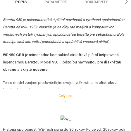
POPIS
PARAMETRE
DOKUMENTY
HO
STAVEBNICE, MODELY
REKLAMNÉ PREDMETY
Beretta 950 je poloautomatická pištoľ navrhnutá a vyrábaná spoločnosťou
Beretta od roku 1952. Nadväzuje na dlhý rad malých a kompaktných
POŠKODENÝ, POUŽITÝ TOVAR
vreckových pištolí vyrábaných spoločnosťou Beretta pre sebaobranu. Bola
koncipovaná ako veľmi jednoduchá a spoľahlivá vrecková pištoľ.
NOVÝ TOVAR
WE 950 GBB
je mimoriadne kompaktná airsoftová pištoľ inšpirovaná
ZĽAVY, AKCIE
legendárnou Berettou Model 950 – pištoľou navrhnutou pre
diskrétnu
obranu a skryté nosenie
.
KONTAKT
Tento model zaujme predovšetkým svojou veľkosťou,
realistickou
konštrukciou
,
kovovým prevedením
a verným spracovaním
Celý text
mechanizmu. Vďaka svojim rozmerom sa zmestí doslova do vrecka, a
preto sa skvele hodí ako záložná zbraň na CQB alebo na skryté nosenie
počas misií.
Celokovové telo aj záver
z hliníkovej zliatiny pôsobia robustne, pričom
História spoločnosti WE-Tech siaha do 80. rokov. Po celých 20 rokov boli