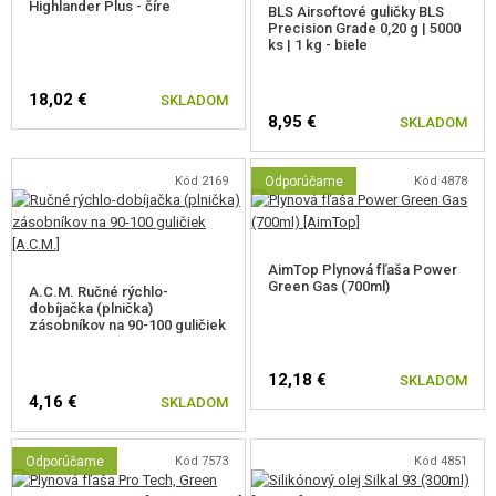
Highlander Plus - číre
zo streľby.
BLS Airsoftové guličky BLS
Precision Grade 0,20 g | 5000
Nízka hmotnosť
– iba 265 g bez zásobníka, ľahko prenosná.
ks | 1 kg - biele
Kompaktný zásobník s kapacitou 8+1 rán – viac ako väčšina pištolí
tejto veľkosti.
18,02 €
Jednoduchá obsluha.
SKLADOM
8,95 €
SKLADOM
Obsah balenia
Kód 2169
Odporúčame
Kód 4878
Airsoftová pištoľ WE 950 GBB
Zásobník na 8 rán
AimTop Plynová fľaša Power
Green Gas (700ml)
A.C.M. Ručné rýchlo-
dobíjačka (plnička)
zásobníkov na 90-100 guličiek
12,18 €
SKLADOM
4,16 €
SKLADOM
Odporúčame
Kód 7573
Kód 4851