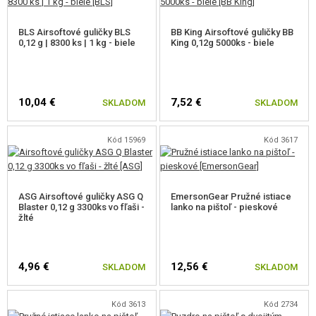
BLS Airsoftové guličky BLS
BB King Airsoftové guličky BB
0,12 g | 8300 ks | 1 kg - biele
King 0,12g 5000ks - biele
10,04 €
7,52 €
SKLADOM
SKLADOM
Kód 15969
Kód 3617
ASG Airsoftové guličky ASG Q
EmersonGear Pružné istiace
Blaster 0,12 g 3300ks vo fľaši -
lanko na pištoľ - pieskové
žlté
4,96 €
12,56 €
SKLADOM
SKLADOM
Kód 3613
Kód 2734