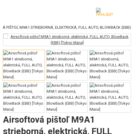
VÁ PIŠTOĽ M9A1 STRIEBORNÁ, ELEKTRICKÁ, FULL AUTO, BLOWBACK (EBB)
KATEGÓRIE
AIRSOFTOVÉ ZBRANE
VZDUCHOVÉ ZBRANE, PRAKY
GRANÁTOMETY, GRANÁTY
GULIČKY, PLYN
AKUMULÁTORY, NABÍJAČKY
ZÁSOBNÍKY, PLNIČKY
Airsoftová pištoľ M9A1
OKULIARE, MASKY
strieborná, elektrická, FULL