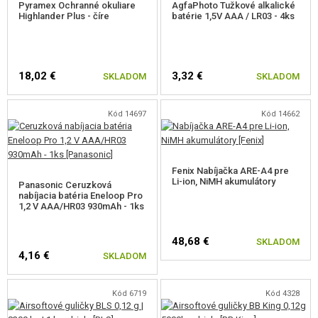
Pyramex Ochranné okuliare
AgfaPhoto Tužkové alkalické
Highlander Plus - číre
batérie 1,5V AAA / LR03 - 4ks
18,02 €
3,32 €
SKLADOM
SKLADOM
Kód 14697
Kód 14662
Fenix Nabíjačka ARE-A4 pre
Li-ion, NiMH akumulátory
Panasonic Ceruzková
nabíjacia batéria Eneloop Pro
1,2 V AAA/HR03 930mAh - 1ks
48,68 €
SKLADOM
4,16 €
SKLADOM
Kód 6719
Kód 4328