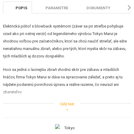
STAVEBNICE, MODELY
POPIS
PARAMETRE
DOKUMENTY
HO
REKLAMNÉ PREDMETY
Elektrická pištoľ s blowback systémom (záver sa pri streľbe pohybuje
POŠKODENÝ, POUŽITÝ TOVAR
vzad ako pri ostrej verzii) od legendárneho výrobcu Tokyo Marui je
vhodnou voľbou pre začiatočníkov, ktorí sa chcú naučiť strieľať, ale ešte
NOVÝ TOVAR
nenatiahnu manuálnu zbraň, alebo pre tých, ktorí myslia skôr na zábavu,
tých mladších aj dozoru dospelého.
ZĽAVY, AKCIE
Hoci sa jedná o lacnejšiu zbraň vhodnú skôr pre zábavu a mladších
KONTAKT
hráčov, firma Tokyo Marui si dáva na spracovanie záležať, a preto aj tu
nájdete podarenú povrchovú úpravu a reálne razenie, čo neurazí ani
zberateľov.
Celý text
Pistoli poháňa 4x AAA batérie (nie sú súčasťou balenia), ktoré sa vkladajú
do pažbičky. Vhodné strelivo je 0,12 g. Do zásobníka sa potom zmestí 15
rán.
Zbraň strieľa jednotlivo aj dávkou.