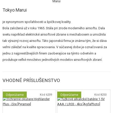
Tokyo Marui
POZNÁMKA NA POUŽÍVANIE
je synonymom spoľahlivosti a špičkovej kvality.
Pri inštalácii batérií dajte
pozor na správnu polaritu
uvedenú z
Bola založená už v roku 1965. Stála pri zrode moderného airsoftu. Dala
vnútornej strany dvierok priestoru pre batérie (pažbička).
svetu napríklad elektrické airsoftové zbrane s mechaboxem a umožnila
Používajte iba kvalitné batérie
(jednorazové, nie nabíjacie) z
tak výrazný rozvoj airsoftu. Táto japonská firma je známa tým, že si dáva
dôvodu väčšieho výkonu a správnej funkčnosti. Niektoré menej
veľmi záležať na kvalite spracovania. V súčasnej dobe je označovaná za
výkonné batérie, aj keď sú nové, zbraň nenatiahnu! Osvedčené sú tie z
našej ponuky. Pozri vhodné príslušenstvo nižšie.
jednu z najprestížnejších firiem zaoberajúce sa týmto odvetvím a
Pri streľbe
vždy používajte ochranné okuliare
.
produkuje veľké množstvo jednotlivých modelov airsoftových zbraní.
VHODNÉ PRÍSLUŠENSTVO
Odporúčame
Kód 6209
Odporúčame
Kód 8250