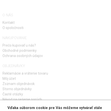
O NÁS
Kontakt
O spoločnosti
NAKUPOVANIE
Prečo kupovať u nás?
Obchodné podmienky
Ochrana osobných údajov
OBJEDNÁVKY
Reklamácie a vrátenie tovaru
Môj účet
Zoznam objednávok
Storno objednávky
Časté otázky
Návod na riešenie porúch
Vďaka súborom cookie pre Vás môžeme vytvárať stále
PRIHLÁS SA K ODBERU