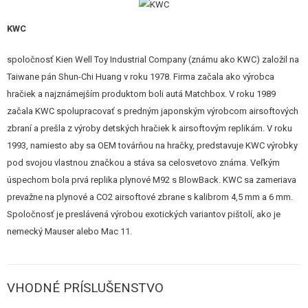
KWC
spoločnosť Kien Well Toy Industrial Company (známu ako KWC) založil na
Taiwane pán Shun-Chi Huang v roku 1978. Firma začala ako výrobca
hračiek a najznámejším produktom boli autá Matchbox. V roku 1989
začala KWC spolupracovať s predným japonským výrobcom airsoftových
zbraní a prešla z výroby detských hračiek k airsoftovým replikám. V roku
1993, namiesto aby sa OEM továrňou na hračky, predstavuje KWC výrobky
pod svojou vlastnou značkou a stáva sa celosvetovo známa. Veľkým
úspechom bola prvá replika plynové M92 s BlowBack. KWC sa zameriava
prevažne na plynové a CO2 airsoftové zbrane s kalibrom 4,5 mm a 6 mm.
Spoločnosť je preslávená výrobou exotických variantov pištolí, ako je
nemecký Mauser alebo Mac 11.
VHODNÉ PRÍSLUŠENSTVO