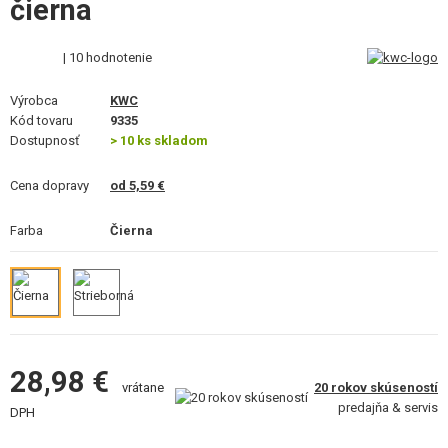
čierna
VÝSTROJ, UNIFORMY, PÚZDRA
MASKOVANIE, FARBY, PÁSKY
| 10 hodnotenie
Výrobca
VYSIELAČKY, HEADSETY, KAMERY
KWC
Kód tovaru
9335
Dostupnosť
> 10 ks skladom
DOPLNKY K ZBRANIAM, POPRUHY
Cena dopravy
od 5,59 €
NÁHRADNÉ DIELY ZBRANÍ, UPGRADE
Farba
Čierna
SERVIS A ÚDRŽBA ZBRANÍ
SEBAOBRANA, VÝCVIK, NOŽE
TERČE, STRELNICE
OUTDOOR A BUSHCRAFT
28,98 €
20 rokov skúseností
vrátane
predajňa & servis
DPH
JEDLO