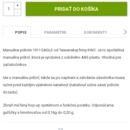
STAVEBNICE, MODELY
REKLAMNÉ PREDMETY
POŠKODENÝ, POUŽITÝ TOVAR
POPIS
PARAMETRE
DOKUMENTY
HO
NOVÝ TOVAR
Manuálne pištole 1911 EAGLE od Taiwanskej firmy KWC. Je to spoľahlivá
manuálna pištoľ, ktorá je vyrobená z odolného ABS plastu. Vhodná pre
ZĽAVY, AKCIE
začiatočníkov.
KONTAKT
Ide o manuálnu pištoľ, takže sa po naplnení a založenie zásobníka musia
ručne pred každým výstrelom natiahnuť (natiahnuť ručne záver pištole
dozadu).
Zbraň má fixný hop-up systémom a funkčnú poistku. Odporúčame
guľôčky s hmotnosťou od 0,16g do 0,20 g.