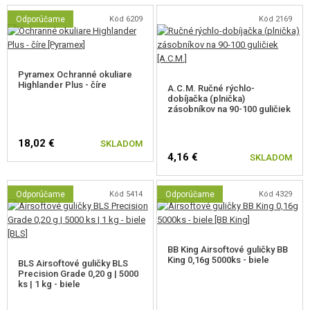
Odporúčame
Kód 6209
Kód 2169
Pyramex Ochranné okuliare
Highlander Plus - číre
A.C.M. Ručné rýchlo-
dobíjačka (plnička)
zásobníkov na 90-100 guličiek
18,02 €
SKLADOM
4,16 €
SKLADOM
Odporúčame
Kód 5414
Odporúčame
Kód 4329
BB King Airsoftové guličky BB
King 0,16g 5000ks - biele
BLS Airsoftové guličky BLS
Precision Grade 0,20 g | 5000
ks | 1 kg - biele