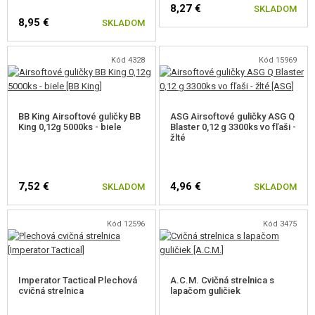
8,27 €
SKLADOM
8,95 €
SKLADOM
Kód 4328
Kód 15969
BB King Airsoftové guličky BB
ASG Airsoftové guličky ASG Q
King 0,12g 5000ks - biele
Blaster 0,12 g 3300ks vo fľaši -
žlté
7,52 €
4,96 €
SKLADOM
SKLADOM
Kód 12596
Kód 3475
Imperator Tactical Plechová
A.C.M. Cvičná strelnica s
cvičná strelnica
lapačom guličiek