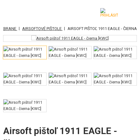
|
|
É ZBRANE
AIRSOFTOVÉ PIŠTOLE
AIRSOFT PIŠTOĽ 1911 EAGLE - ČIERNA
KATEGÓRIE
AIRSOFTOVÉ ZBRANE
VZDUCHOVÉ ZBRANE, PRAKY
GRANÁTOMETY, GRANÁTY
GULIČKY, PLYN
AKUMULÁTORY, NABÍJAČKY
ZÁSOBNÍKY, PLNIČKY
Airsoft pištoľ 1911 EAGLE -
OKULIARE, MASKY