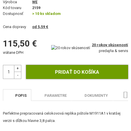
Výrobca
WE
STAVEBNICE, MODELY
Kód tovaru
2159
Dostupnosť
> 10 ks skladom
REKLAMNÉ PREDMETY
Cena dopravy
od 5,59 €
POŠKODENÝ, POUŽITÝ TOVAR
115,50 €
NOVÝ TOVAR
20 rokov skúseností
predajňa & servis
vrátane DPH
ZĽAVY, AKCIE
KONTAKT
POPIS
PARAMETRE
DOKUMENTY
HO
Perfektne prepracovaná celokovová replika pištole M1911A1 v kratšej
verzii s dĺžkou hlavne 3,8 palca.