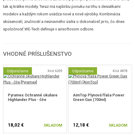
tak aj krátke modely. Teraz má najširšiu ponuku na trhu s desiatkami
modelov a každým rokom uvádza nové a nové výrobky. Kombinácia
skúseností, zručností a neúnavného úsilia o dokonalosť je to, čo dnes
spoločnosť WE-Tech definuje v airsoftovom odbore.
VHODNÉ PRÍSLUŠENSTVO
Odporúčame
Kód 6209
Odporúčame
Kód 4878
Pyramex Ochranné okuliare
AimTop Plynová fľaša Power
Highlander Plus - číre
Green Gas (700ml)
18,02 €
12,18 €
SKLADOM
SKLADOM