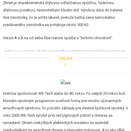
Zbraň je charakteristická štýlovou odľahčenou spúšťou, funkčnou
dlaňovou poistkou, nastaviteľným hľadím atď. Výrobca dáva do balenia
dva zásobníky, čo je určite lákavé, pretože bežná cena samostatne
predávaného zásobníka sa pohybuje okolo 500 Kč.
Verzie A a B sa od seba líšia tvarom spúšte a "bobrím chvostom".
Jedná sa o plynovú zbraň a pri streľbe realisticky napodobňuje pohybom
záveru streľbu. Tzv. Blow back systém. Plyn sa plní do zásobníka s
Celý text
kapacitou 15 guličiek a na jedno naplnenie z fľaše je možné vystrieľať 15-
30 rán.
Tieto zbrane majú reálnu rozborku a vyžadujú údržbu ako skutočné
zbrane. Jedná sa o najrealistickejšie airsoftové repliky na trhu, pretože sa
História spoločnosti WE-Tech siaha do 80. rokov. Po celých 20 rokov boli
vhľadom, hmotnosťou, funkciou a konštrukciou približujú svojim reálnym
hlavným výrobným programom oceľové formy pre mnoho významných
predlohám.
airsoftových výrobcov. To položilo základy pre vlastné špičkové výrobky. V
roku 2003 WE-Tech vyrobil prvý rad plynových pištolí a doteraz sa
nezastavil. Okrem niekoľkých elektrických modelov sa sústredí
predovšetkým na airsoftové zbrane s plynovým pohonom. A to ako dlhé,