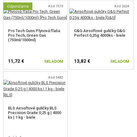
Odporúčame
Kód 7573
Kód 2624
Pro Tech Guns Plynová fľaša
G&G Airsoftové guličky G&G
Pro Tech, Green Gas
Perfect 0,25g 4000ks - biele
(750ml/1000ml)
11,72 €
13,82 €
SKLADOM
SKLADOM
Kód 5482
BLS Airsoftové guličky BLS
Precision Grade 0,25 g | 4000
ks | 1 kg - biele