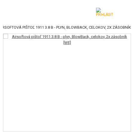
AIRSOFTOVÁ PIŠTOĽ 1911 3.8 B - PLYN, BLOWBACK, CELOKOV, 2X ZÁSOBNÍK
KATEGÓRIE
AIRSOFTOVÉ ZBRANE
VZDUCHOVÉ ZBRANE, PRAKY
GRANÁTOMETY, GRANÁTY
GULIČKY, PLYN
AKUMULÁTORY, NABÍJAČKY
ZÁSOBNÍKY, PLNIČKY
OKULIARE, MASKY