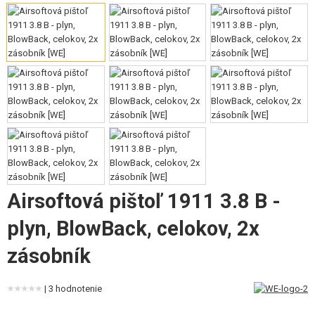
VÝSTROJ, UNIFORMY, PÚZDRA
MASKOVANIE, FARBY, PÁSKY
VYSIELAČKY, HEADSETY, KAMERY
DOPLNKY K ZBRANIAM, POPRUHY
NÁHRADNÉ DIELY ZBRANÍ, UPGRADE
SERVIS A ÚDRŽBA ZBRANÍ
Airsoftová pištoľ 1911 3.8 B -
SEBAOBRANA, VÝCVIK, NOŽE
plyn, BlowBack, celokov, 2x
TERČE, STRELNICE
zásobník
OUTDOOR A BUSHCRAFT
| 3 hodnotenie
JEDLO