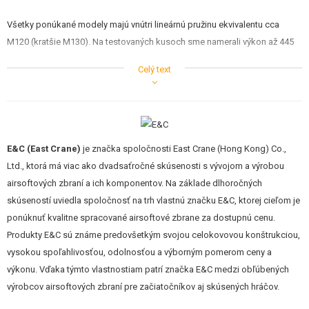
Všetky ponúkané modely majú vnútri lineárnú pružinu ekvivalentu cca
M120 (kratšie M130). Na testovaných kusoch sme namerali výkon až 445
FPS (135 m/s) a tak je zbraň ideálny pre boj na stredné až dlhšie
Celý text
vzdialenosti. Vnútri zbrane sú okrem iného nadštandardné 8mm guličkové
ložiská, hlava piestu s ložiskom, kovový tŕň, nízko-odporová kabeláž,
plastová komora štýlu Pro-Win atď. Motor je dostatočne silný aj pri
pohone akumulátorom 8,4V.
E&C (East Crane)
je značka spoločnosti East Crane (Hong Kong) Co.,
Zbraň je z väčšej časti kovová, tak ako je to aj u skutočnej predlohy. Teda
Ltd., ktorá má viac ako dvadsaťročné skúsenosti s vývojom a výrobou
tubus pažby, celé telo, mieridlá, vonkajšie hlaveň s kompenzátorom i
airsoftových zbraní a ich komponentov. Na základe dlhoročných
predpažbia. Plastová je pažbička a výsuvná pažba, ktorá slúži okrem iného
skúseností uviedla spoločnosť na trh vlastnú značku E&C, ktorej cieľom je
ako úložisko akumulátora. Telo a predpažbie je čierno eloxované pre
ponúknuť kvalitne spracované airsoftové zbrane za dostupnú cenu.
dobrú ochranu proti korózii. Ďalej je vybavená kvalitným náterom s
Produkty E&C sú známe predovšetkým svojou celokovovou konštrukciou,
odolnosťou proti oteru.
vysokou spoľahlivosťou, odolnosťou a výborným pomerom ceny a
výkonu. Vďaka týmto vlastnostiam patrí značka E&C medzi obľúbených
V balení okrem zbrane nájdete tiež jeden kovový zásobník na 300 guličiek.
výrobcov airsoftových zbraní pre začiatočníkov aj skúsených hráčov.
Ako to býva u značkových zbraniach obvyklé, nabíjačka ani akumulátor