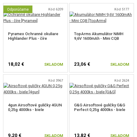
Odporúčame
Kód 6209
Kód 5177
JEDINEČNOSŤ
Nejde o bezmennom mäsu identických kópií zbraní. Každá zbraň má
Pyramex Ochranné okuliare
TopArms Akumulátor NiMH
svoje unikátne sériové číslo. Ponúkame viac ako 30 rôznych modelov.
Highlander Plus - číre
9,6V 1600mAh - Mini CQB
SPOĽAHLIVOSŤ
18,02 €
23,06 €
SKLADOM
SKLADOM
E&C zbrane sú známe pre svoju spoľahlivosť. Poruchovosť je menej ako
1,5% - to je niekoľkonásobne nižšie ako je priemer a Vy tak dostávate za
Kód 3967
Kód 2624
svoje peniaze spoľahlivú zbraň.
4gun Airsoftové guličky 4GUN
G&G Airsoftové guličky G&G
0,25g 4000ks - biele
Perfect 0,25g 4000ks - biele
9,20 €
13,82 €
SKLADOM
SKLADOM