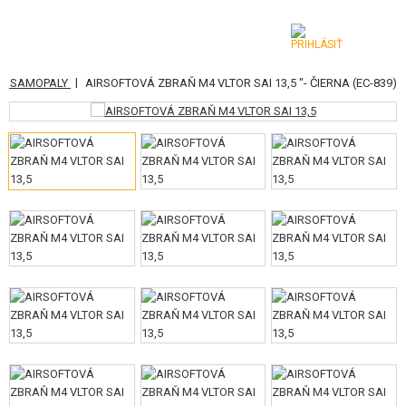
|
 A SAMOPALY
AIRSOFTOVÁ ZBRAŇ M4 VLTOR SAI 13,5 "- ČIERNA (EC-839)
KATEGÓRIE
AIRSOFTOVÉ ZBRANE
VZDUCHOVÉ ZBRANE, PRAKY
GRANÁTOMETY, GRANÁTY
GULIČKY, PLYN
AKUMULÁTORY, NABÍJAČKY
ZÁSOBNÍKY, PLNIČKY
OKULIARE, MASKY