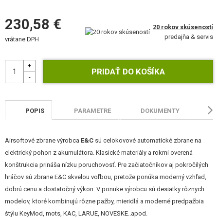
STAVEBNICE, MODELY
230,58 €
20 rokov skúseností
REKLAMNÉ PREDMETY
predajňa & servis
vrátane DPH
POŠKODENÝ, POUŽITÝ TOVAR
NOVÝ TOVAR
ZĽAVY, AKCIE
POPIS
PARAMETRE
DOKUMENTY
HO
KONTAKT
Airsoftové zbrane výrobca
E&C
sú celokovové automatické zbrane na
elektrický pohon z akumulátora. Klasické materiály a rokmi overená
konštrukcia prináša nízku poruchovosť. Pre začiatočníkov aj pokročilých
hráčov sú zbrane E&C skvelou voľbou, pretože ponúka moderný vzhľad,
dobrú cenu a dostatočný výkon. V ponuke výrobcu sú desiatky rôznych
modelov, ktoré kombinujú rôzne pažby, mieridlá a moderné predpažbia
štýlu KeyMod, mots, KAC, LARUE, NOVESKE..apod.