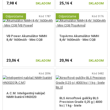
7,98 €
25,16 €
SKLADOM
SKLADOM
Odporúčame
Kód 1787
Odporúčame
Kód 5176
VB Power Akumulátor NiMH
TopArms Akumulátor NiMH
8,4V 1600mAh - Mini CQB
8,4V 1600mAh - Mini CQB
23,06 €
20,96 €
SKLADOM
SKLADOM
Kód 2096
Kód 5482
A.C.M. Inteligentný nabíjač
NiMH batérií HN3020
BLS Airsoftové guličky BLS
Precision Grade 0,25 g | 4000
ks | 1 kg - biele