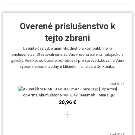
nie je súčasťou balenia. Kompatibilné batérie, náhradné zásobníky alebo
nabíjačky nájdete nižšie vo vhodnom príslušenstvo.
Náhradné zásobníky odporúčame voliť rovnakej značky, teda E&C.
Overené príslušenstvo k
Avšak replika je kompatibilný aj so značkami Cyma, TopArms..apod.
Odporúčame akumulátory 8,4V, max 9,6V NiMH či 7,4V Li-pol.
tejto zbrani
Vhodným strelivom, vzhľadom k tomuto výkonu, sú guličky s
hmotnosťou 0,25g. Maximálne 0,28g.
Ušetrite čas vyberaním vhodného a kompatibilného
príslušenstva. Otestovali sme za Vás vhodnú batériu, nabíjačku a
guličky. Všetko, čo budete potrebovať pre sprevádzkovanie Vami
vybrané zbrane. Jedným kliknutím ich vložte do košíka.
Kód 5176
TopArms Akumulátor NiMH 8,4V 1600mAh - Mini CQB
20,96 €
AirsoftPro.cz je od roku 2018 výhradným dovozcom značky E&C pre
SR.
+
Zbraň zakúpenú od nás alebo od niektorého z našich obchodných
partnerov si môžete preveriť na adrese
www.airsoftpro.cz/cz/original-ec
.
Kód 5181