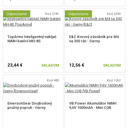
Odporúčame
Kód 5181
Odporúčame
Kód 6290
TopArms Inteligentný nabíjač
E&C Kovový zásobník pre M4
NiMH batérií MH-8S
na 300 rán - čierny
23,44 €
12,56 €
SKLADOM
SKLADOM
Kód 480
Kód 1262
EmersonGear Dvojbodový
VB Power Akumulátor NiMH
pružný popruh - čierny
9,6V 1600mAh - Mini CQB